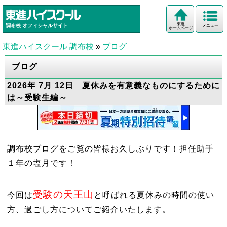
東進
調布校
オフィシャルサイト
メニュー
ホームページ
東進ハイスクール 調布校
»
ブログ
ブログ
2026年 7月 12日 夏休みを有意義なものにするために
は～受験生編～
調布校ブログをご覧の皆様お久しぶりです！担任助手
１年の塩月です！
受験の天王山
今回は
と呼ばれる夏休みの時間の使い
方、過ごし方についてご紹介いたします。