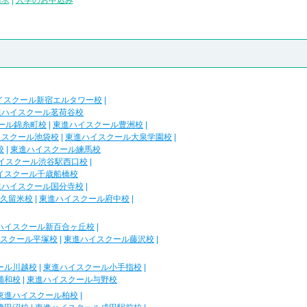
請求
|
入学のお申込み
イスクール新宿エルタワー校
|
進ハイスクール茗荷谷校
ール錦糸町校
|
東進ハイスクール豊洲校
|
イスクール池袋校
|
東進ハイスクール大泉学園校
|
校
|
東進ハイスクール練馬校
イスクール渋谷駅西口校
|
イスクール千歳船橋校
進ハイスクール国分寺校
|
久留米校
|
東進ハイスクール府中校
|
ハイスクール新百合ヶ丘校
|
スクール平塚校
|
東進ハイスクール藤沢校
|
ール川越校
|
東進ハイスクール小手指校
|
浦和校
|
東進ハイスクール与野校
東進ハイスクール柏校
|