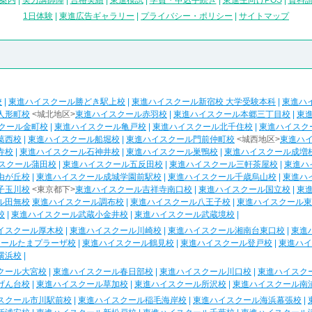
案内
|
実力講師陣
|
合格実績
|
東進模試
|
学費・申込手続き
|
東進生向けPOS
|
資料
1日体験
|
東進広告ギャラリー
|
プライバシー・ポリシー
|
サイトマップ
校
|
東進ハイスクール勝どき駅上校
|
東進ハイスクール新宿校 大学受験本科
|
東進ハ
人形町校
<城北地区>
東進ハイスクール赤羽校
|
東進ハイスクール本郷三丁目校
|
東
クール金町校
|
東進ハイスクール亀戸校
|
東進ハイスクール北千住校
|
東進ハイスク
葛西校
|
東進ハイスクール船堀校
|
東進ハイスクール門前仲町校
<城西地区>
東進ハ
寺校
|
東進ハイスクール石神井校
|
東進ハイスクール巣鴨校
|
東進ハイスクール成増
スクール蒲田校
|
東進ハイスクール五反田校
|
東進ハイスクール三軒茶屋校
|
東進ハ
由が丘校
|
東進ハイスクール成城学園前駅校
|
東進ハイスクール千歳烏山校
|
東進ハ
子玉川校
<東京都下>
東進ハイスクール吉祥寺南口校
|
東進ハイスクール国立校
|
東
ル田無校
東進ハイスクール調布校
|
東進ハイスクール八王子校
|
東進ハイスクール東
校
|
東進ハイスクール武蔵小金井校
|
東進ハイスクール武蔵境校
|
イスクール厚木校
|
東進ハイスクール川崎校
|
東進ハイスクール湘南台東口校
|
東進
クールたまプラーザ校
|
東進ハイスクール鶴見校
|
東進ハイスクール登戸校
|
東進ハイ
横浜校
|
クール大宮校
|
東進ハイスクール春日部校
|
東進ハイスクール川口校
|
東進ハイスク
げん台校
|
東進ハイスクール草加校
|
東進ハイスクール所沢校
|
東進ハイスクール南
スクール市川駅前校
|
東進ハイスクール稲毛海岸校
|
東進ハイスクール海浜幕張校
|