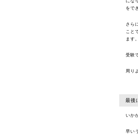
にな
をで
さら
こと
ます
受験
周り
最後
いか
早い