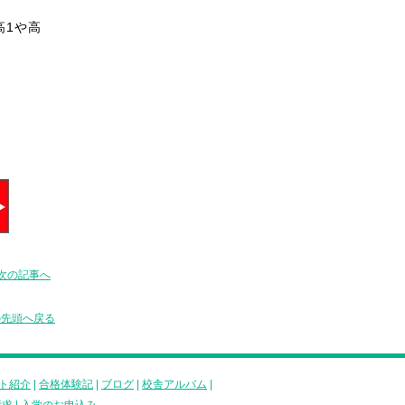
高1や高
次の記事へ
の先頭へ戻る
ト紹介
|
合格体験記
|
ブログ
|
校舎アルバム
|