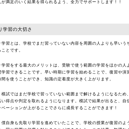
んが満足のいく結果を得られるよう、全力でサポートします！！
り学習の大切さ
り学習とは、学校でまだ習っていない内容を周囲の人よりも早いう
ることです。
り学習をする最大のメリットは、受験で使う範囲の学習をほかの人
間学習できることです。早い時期に学習を始めることで、復習や演
時間を使うことができ、知識の定着度が大きく上がります。
、模試ではまだ学校で習っていない範囲まで解けるようになるため
高い得点や判定を取れるようになります。模試で結果が出ると、自
チベーションが上がることでさらに成長することができます！
、僕自身も先取り学習を進めていたことで、学校の授業が復習のよ