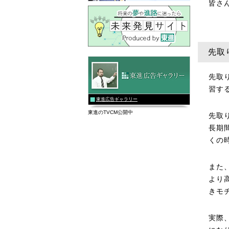
皆さ
先取
先取
習す
東進広告ギャラリー
東進のTVCM公開中
先取
長期
くの
また
より
きモ
実際