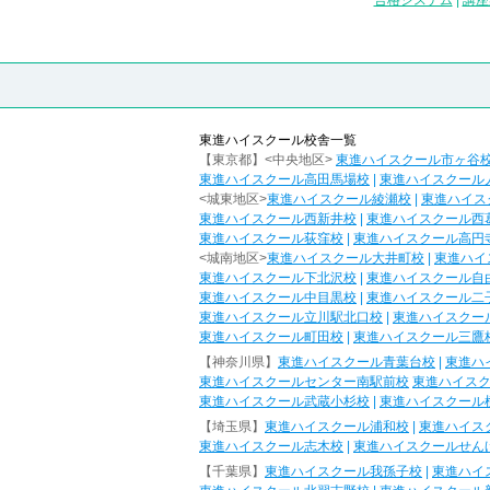
合格システム
|
講座
東進ハイスクール校舎一覧
【東京都】<中央地区>
東進ハイスクール市ヶ谷
東進ハイスクール高田馬場校
|
東進ハイスクール
<城東地区>
東進ハイスクール綾瀬校
|
東進ハイス
東進ハイスクール西新井校
|
東進ハイスクール西
東進ハイスクール荻窪校
|
東進ハイスクール高円
<城南地区>
東進ハイスクール大井町校
|
東進ハイ
東進ハイスクール下北沢校
|
東進ハイスクール自
東進ハイスクール中目黒校
|
東進ハイスクール二
東進ハイスクール立川駅北口校
|
東進ハイスクー
東進ハイスクール町田校
|
東進ハイスクール三鷹
【神奈川県】
東進ハイスクール青葉台校
|
東進ハ
東進ハイスクールセンター南駅前校
東進ハイス
東進ハイスクール武蔵小杉校
|
東進ハイスクール
【埼玉県】
東進ハイスクール浦和校
|
東進ハイス
東進ハイスクール志木校
|
東進ハイスクールせん
【千葉県】
東進ハイスクール我孫子校
|
東進ハイ