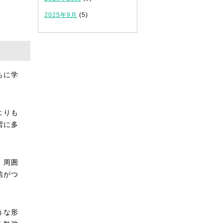
2025年9月
(5)
ちに学
よりも
習に多
、周囲
信がつ
うな形