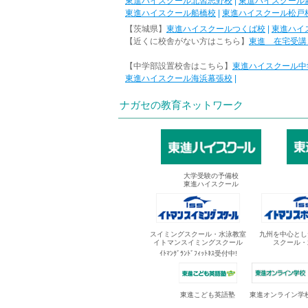
東進ハイスクール北習志野校
|
東進ハイスクール
東進ハイスクール船橋校
|
東進ハイスクール松戸
【茨城県】
東進ハイスクールつくば校
|
東進ハイ
【近くに校舎がない方はこちら】
東進 在宅受講
【中学部設置校舎はこちら】
東進ハイスクール中
東進ハイスクール海浜幕張校
|
ナガセの教育ネットワーク
大学受験の予備校
東進ハイスクール
スイミングスクール・水泳教室
九州を中心とし
イトマンスイミングスクール
スクール・
ｲﾄﾏﾝｸﾞﾗﾝﾄﾞﾌｨｯﾄﾈｽ受付中!
東進オンライン学
東進こども英語塾