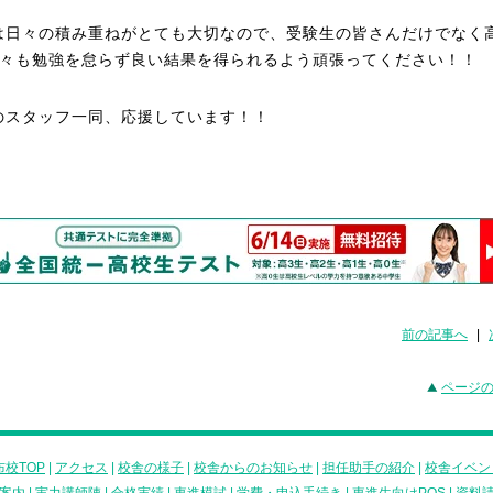
は日々の積み重ねがとても大切なので、受験生の皆さんだけでなく
方々も勉強を怠らず良い結果を得られるよう頑張ってください！！
のスタッフ一同、応援しています！！
前の記事へ
|
ページ
校TOP
|
アクセス
|
校舎の様子
|
校舎からのお知らせ
|
担任助手の紹介
|
校舎イベン