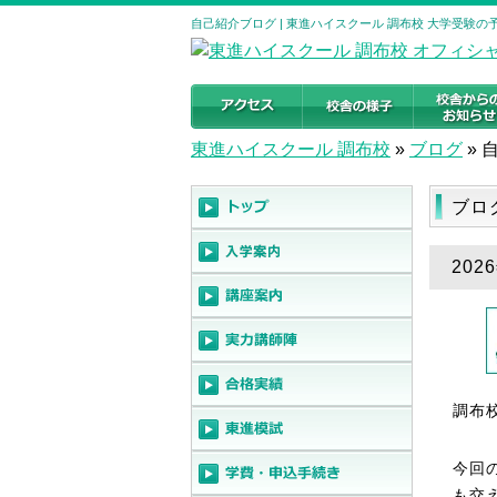
自己紹介ブログ | 東進ハイスクール 調布校 大学受験
東進ハイスクール 調布校
»
ブログ
»
ブロ
202
調布
今回
も交