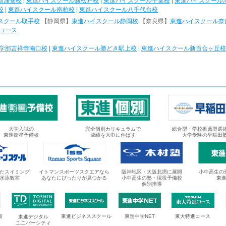
新浦安校
|
東進ハイスクール新松戸校
|
東進ハイスクール千葉校
|
東進ハイスクール
校
|
東進ハイスクール南柏校
|
東進ハイスクール八千代台校
スクール取手校
【静岡県】
東進ハイスクール静岡校
【奈良県】
東進ハイスクール奈
コース
学部吉祥寺南口校
|
東進ハイスクール勝どき駅上校
|
東進ハイスクール新百合ヶ丘校
大学入試の
完全個別カリキュラムで
総合型・学校推薦型選
東進衛星予備校
成績を大巾に伸ばす
大学受験の早稲田
たスイミング
イトマンスポーツスクエアなら
阪神地区・大阪北摂に展開
小中高生の
水泳教室
あなたにぴったりが見つかる
小中高生の塾・現役予備校
東
個別指導
校
東進ビジネススクール
東進中学NET
東大特進コース
東進デジタル
ユニバーシティ