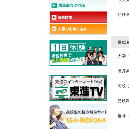
ぜひ
自己
大学
出身
高校
受験科
趣味