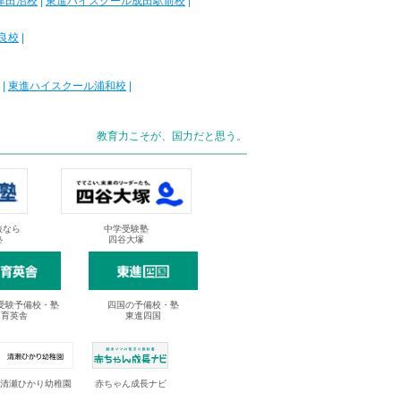
津田沼校
|
東進ハイスクール成田駅前校
|
良校
|
|
東進ハイスクール浦和校
|
教育力こそが、国力だと思う。
抜なら
中学受験塾
塾
四谷大塚
受験予備校・塾
四国の予備校・塾
進育英舎
東進四国
清瀬ひかり幼稚園
赤ちゃん成長ナビ