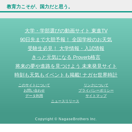
教育力こそが、国力だと思う。
大学・学部選びの動画サイト 東進TV
90日先まで大胆予報！ 全国学校のお天気
受験生必見！ 大学情報・入試情報
きっと元気になる Proverb格言
将来の夢や進路を見つけよう 未来発見サイト
時刻も天気もイベントも掲載! ナガセ世界時計
このサイトについて
リンクについて
お問い合わせ
プライバシーポリシー
データ利用
サイトマップ
ニュースリリース
Copyright © NagaseBrothers Inc.