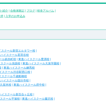
ト紹介
|
合格体験記
|
ブログ
|
校舎アルバム
|
請求
|
入学のお申込み
イスクール新宿エルタワー校
|
進ハイスクール茗荷谷校
ール錦糸町校
|
東進ハイスクール豊洲校
|
イスクール池袋校
|
東進ハイスクール大泉学園校
|
校
|
東進ハイスクール練馬校
イスクール渋谷駅西口校
|
イスクール千歳船橋校
進ハイスクール国分寺校
|
久留米校
|
東進ハイスクール府中校
|
ハイスクール新百合ヶ丘校
|
スクール平塚校
|
東進ハイスクール藤沢校
|