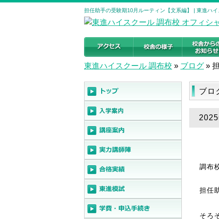
担任助手の受験期10月ルーティン【文系編】 | 東進ハ
東進ハイスクール 調布校
»
ブログ
»
ブロ
20
調布
担任
そろ