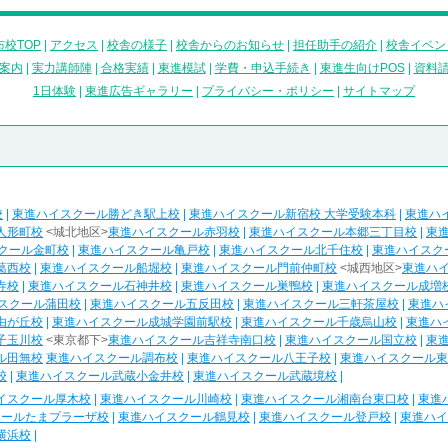
校TOP
|
アクセス
|
校舎の様子
|
校舎からのお知らせ
|
担任助手の紹介
|
校舎イベン
案内
|
実力講師陣
|
合格実績
|
東進模試
|
学費・申込手続き
|
東進生向けPOS
|
資料
1日体験
|
東進広告ギャラリー
|
プライバシー・ポリシー
|
サイトマップ
校
|
東進ハイスクール勝どき駅上校
|
東進ハイスクール新宿校 大学受験本科
|
東進ハ
人形町校
<城北地区>
東進ハイスクール赤羽校
|
東進ハイスクール本郷三丁目校
|
東
クール金町校
|
東進ハイスクール亀戸校
|
東進ハイスクール北千住校
|
東進ハイスク
葛西校
|
東進ハイスクール船堀校
|
東進ハイスクール門前仲町校
<城西地区>
東進ハ
寺校
|
東進ハイスクール石神井校
|
東進ハイスクール巣鴨校
|
東進ハイスクール成増
スクール蒲田校
|
東進ハイスクール五反田校
|
東進ハイスクール三軒茶屋校
|
東進ハ
由が丘校
|
東進ハイスクール成城学園前駅校
|
東進ハイスクール千歳烏山校
|
東進ハ
子玉川校
<東京都下>
東進ハイスクール吉祥寺南口校
|
東進ハイスクール国立校
|
東
ル田無校
東進ハイスクール調布校
|
東進ハイスクール八王子校
|
東進ハイスクール東
校
|
東進ハイスクール武蔵小金井校
|
東進ハイスクール武蔵境校
|
イスクール厚木校
|
東進ハイスクール川崎校
|
東進ハイスクール湘南台東口校
|
東進
クールたまプラーザ校
|
東進ハイスクール鶴見校
|
東進ハイスクール登戸校
|
東進ハイ
横浜校
|