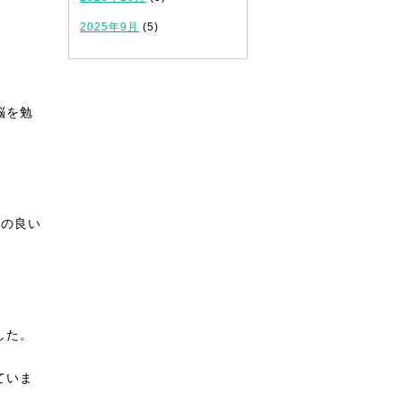
！
2025年9月
(5)
脳を勉
日の良い
した。
ていま