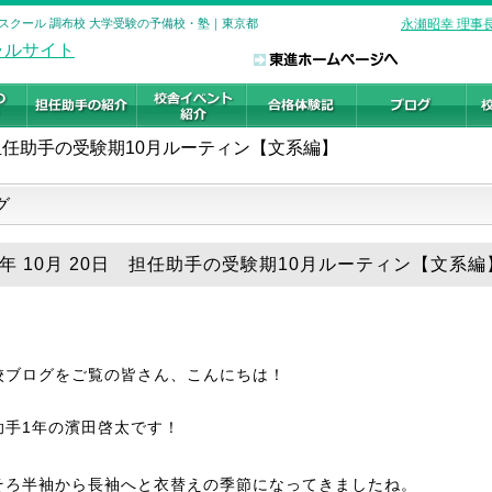
イスクール 調布校 大学受験の予備校・塾｜東京都
永瀬昭幸 理事
担任助手の受験期10月ルーティン【文系編】
グ
25年 10月 20日 担任助手の受験期10月ルーティン【文系編
校ブログをご覧の皆さん、こんにちは！
助手1年の濱田啓太です！
そろ半袖から長袖へと衣替えの季節になってきましたね。