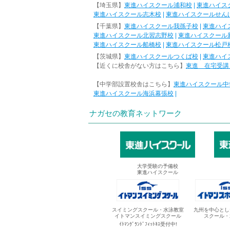
【埼玉県】
東進ハイスクール浦和校
|
東進ハイス
東進ハイスクール志木校
|
東進ハイスクールせん
【千葉県】
東進ハイスクール我孫子校
|
東進ハイ
東進ハイスクール北習志野校
|
東進ハイスクール
東進ハイスクール船橋校
|
東進ハイスクール松戸
【茨城県】
東進ハイスクールつくば校
|
東進ハイ
【近くに校舎がない方はこちら】
東進 在宅受講
【中学部設置校舎はこちら】
東進ハイスクール中
東進ハイスクール海浜幕張校
|
ナガセの教育ネットワーク
大学受験の予備校
東進ハイスクール
スイミングスクール・水泳教室
九州を中心とし
イトマンスイミングスクール
スクール・
ｲﾄﾏﾝｸﾞﾗﾝﾄﾞﾌｨｯﾄﾈｽ受付中!