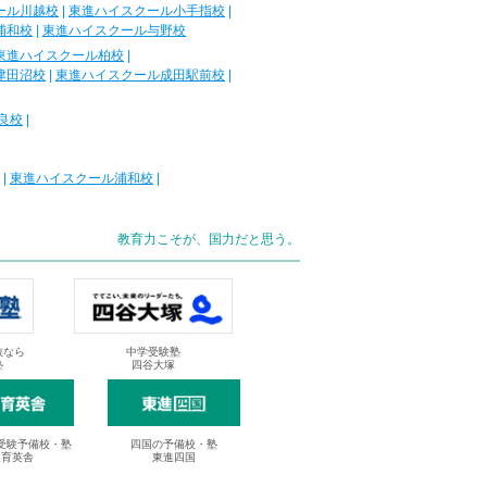
ール川越校
|
東進ハイスクール小手指校
|
浦和校
|
東進ハイスクール与野校
東進ハイスクール柏校
|
津田沼校
|
東進ハイスクール成田駅前校
|
良校
|
|
東進ハイスクール浦和校
|
教育力こそが、国力だと思う。
抜なら
中学受験塾
塾
四谷大塚
受験予備校・塾
四国の予備校・塾
進育英舎
東進四国