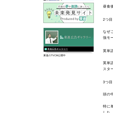
昼食
2つ
なぜ
強モ
東進広告ギャラリー
英単
東進のTVCM公開中
英単
スタ
3つ
頭の
特に
した