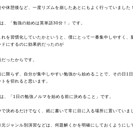
後や休憩後など、一度リズムを崩したあとにもよく行っていました
目は、「勉強の始めは英単語30分！」です。
これを習慣化していたかというと、僕にとって一番集中しやすく、
ードにするのに効果的だったのが
語だったからです。
語に限らず、自分が集中しやすい勉強から始めることで、その日1
ートを切れると思います。
目は、「1日の勉強ノルマを始める前に決めること」です。
中で決めるだけでなく、紙に書いて常に目に入る場所に置いていま
単元ジャンル別演習などは、何題解くかを明確にしておくようにし
。