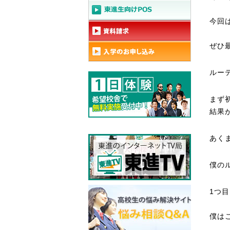
今回
ぜひ
ルー
まず
結果
あく
僕の
1つ
僕は