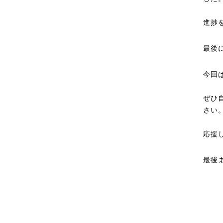
進捗
最後
今回
ぜひ
さい
応援
最後