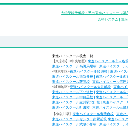
大学受験予備校・塾の東進ハイスクール調布
合格システム
|
講座
東進ハイスクール校舎一覧
【東京都】<中央地区>
東進ハイスクール市ヶ谷
東進ハイスクール高田馬場校
|
東進ハイスクール
<城東地区>
東進ハイスクール綾瀬校
|
東進ハイス
東進ハイスクール西新井校
|
東進ハイスクール西
東進ハイスクール荻窪校
|
東進ハイスクール高円
<城南地区>
東進ハイスクール大井町校
|
東進ハイ
東進ハイスクール下北沢校
|
東進ハイスクール自
東進ハイスクール中目黒校
|
東進ハイスクール二
東進ハイスクール立川駅北口校
|
東進ハイスクー
東進ハイスクール町田校
|
東進ハイスクール三鷹
【神奈川県】
東進ハイスクール青葉台校
|
東進ハ
東進ハイスクールセンター南駅前校
東進ハイス
東進ハイスクール武蔵小杉校
|
東進ハイスクール