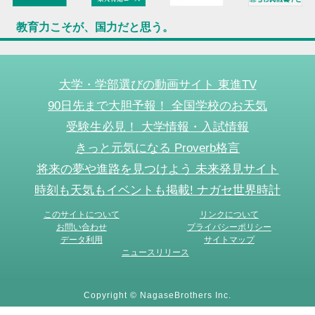
教育力こそが、国力だと思う。
大学・学部選びの動画サイト 東進TV
90日先まで大胆予報！ 全国学校のお天気
受験生必見！ 大学情報・入試情報
きっと元気になる Proverb格言
将来の夢や進路を見つけよう 未来発見サイト
時刻も天気もイベントも掲載! ナガセ世界時計
このサイトについて
リンクについて
お問い合わせ
プライバシーポリシー
データ利用
サイトマップ
ニュースリリース
Copyright © NagaseBrothers Inc.