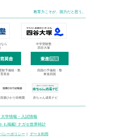
教育力こそが、国力だと思う。
抜なら
中学受験塾
塾
四谷大塚
受験予備校・塾
四国の予備校・塾
進育英舎
東進四国
清瀬ひかり幼稚園
赤ちゃん成長ナビ
 大学情報・入試情報
トも掲載! ナガセ世界時計
バシーポリシー
｜
データ利用