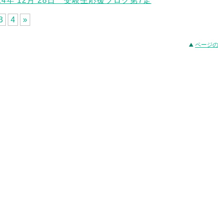
024年 12月 28日 受験生応援ブログ第7走
3
4
»
事
ページ