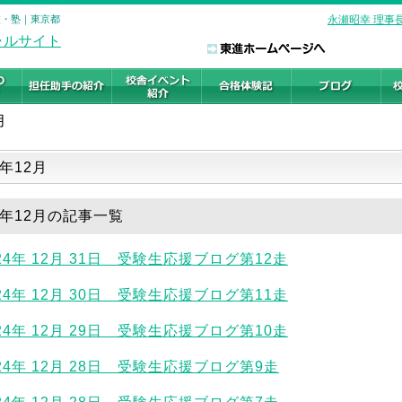
備校・塾｜東京都
永瀬昭幸 理事
月
一覧
4年12月
24年12月の記事一覧
24年 12月 31日 受験生応援ブログ第12走
24年 12月 30日 受験生応援ブログ第11走
24年 12月 29日 受験生応援ブログ第10走
024年 12月 28日 受験生応援ブログ第9走